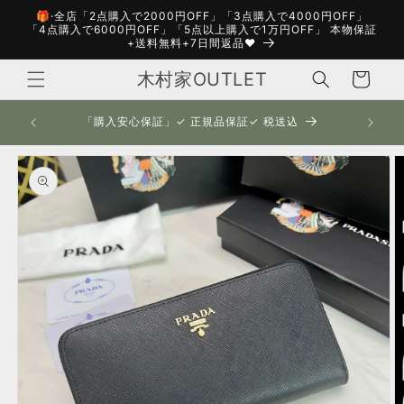
コンテ
🎁·全店「2点購入で2000円OFF」「3点購入で4000円OFF」
ンツに
「4点購入で6000円OFF」「5点以上購入で1万円OFF」 本物保証
進む
+送料無料+7日間返品❤️
カ
木村家OUTLET
ー
ト
【🎉限定SALE🎉】2点以上ご購入で福袋（財布・バッ
「
グ・小物）プレゼント「20,000円以上の価値」
商品情
報にス
キップ