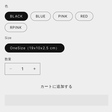
常
色
価
格
BLACK
BLUE
PINK
RED
RPINK
Size
OneSize（19x10x2.5 cm）
数量
【プ
【プ
ラ
ラ
ダ】
ダ】
カートに追加する
ア
ア
イ
イ
コ
コ
ン
ン