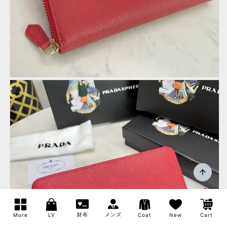
財布
メンズ
More
LV
Coat
New
Cart