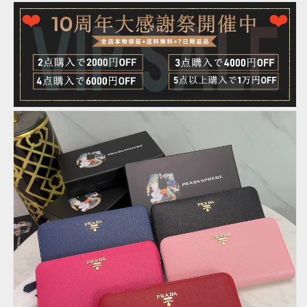
ロ
ロ
ゴ
ゴ
×
×
機
機
能
能
性
性
ス
ス
タ
タ
イ
イ
リ
リ
ッ
ッ
シ
シ
ュ
ュ
な
な
ジ
ジ
ッ
ッ
プ
プ
ウ
ウ
ォ
ォ