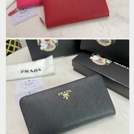
レ
レ
ッ
ッ
ト
ト
の
の
数
数
量
量
を
を
減
増
ら
や
す
す