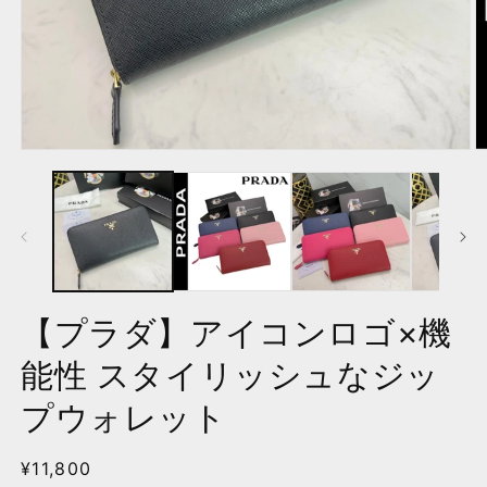
モ
ー
ダ
ル
で
メ
デ
ィ
ア
【プラダ】アイコンロゴ×機
(1)
(2
を
能性 スタイリッシュなジッ
開
く
プウォレット
通
¥11,800